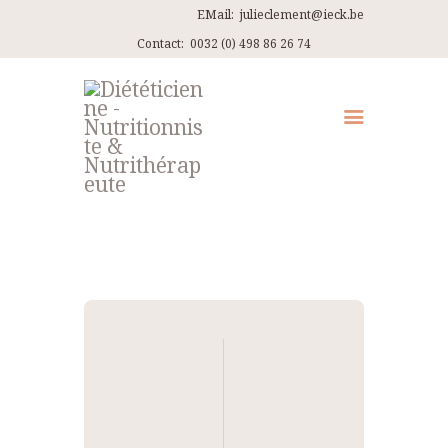
EMail:
julieclement@ieck.be
Contact:
0032 (0) 498 86 26 74
QUI SUIS-JE ?
CONSULTATIONS
EN PRATIQUE
ARTICLES
RECETTES
Navigation
CONTACT ET ITINÉRAIRES
de
l’article