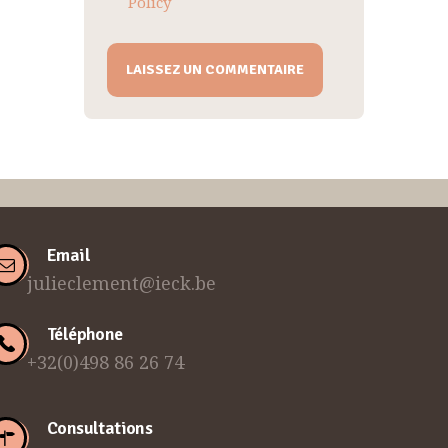
Policy
Email
julieclement@ieck.be
Téléphone
+32(0)498 86 26 74
Consultations