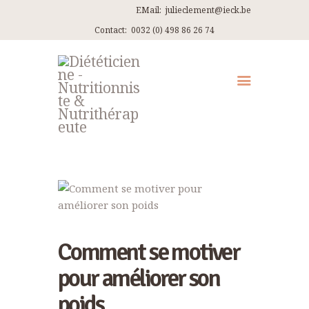
EMail:
julieclement@ieck.be
Contact:
0032 (0) 498 86 26 74
QUI SUIS-JE ?
CONSULTATIONS
EN PRATIQUE
ARTICLES
RECETTES
CONTACT ET ITINÉRAIRES
Comment se motiver
pour améliorer son
poids