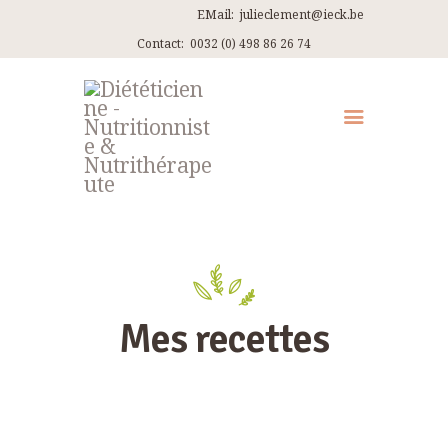
EMail:
julieclement@ieck.be
Contact:
0032 (0) 498 86 26 74
QUI SUIS-JE ?
CONSULTATIONS
EN PRATIQUE
ARTICLES
RECETTES
CONTACT ET ITINÉRAIRES
Mes recettes