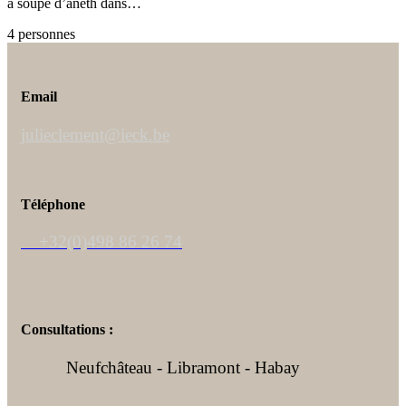
à soupe d’aneth dans…
4 personnes
Email
julieclement@ieck.be
Téléphone
+32(0)498 86 26 74
Consultations :
Neufchâteau - Libramont - Habay