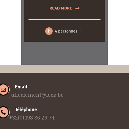
READ MORE
4 personnes
Email
julieclement@ieck.be
Téléphone
+32(0)498 86 26 74