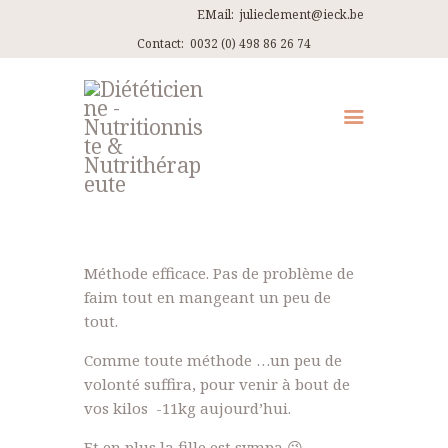
EMail:
julieclement@ieck.be
Contact:
0032 (0) 498 86 26 74
QUI SUIS-JE ?
CONSULTATIONS
EN PRATIQUE
ARTICLES
Méthode efficace. Pas de problème de
RECETTES
faim tout en mangeant un peu de
tout.
CONTACT ET ITINÉRAIRES
Comme toute méthode …un peu de
volonté suffira, pour venir à bout de
vos kilos -11kg aujourd’hui.
Et en plus la fille est sympa 😉