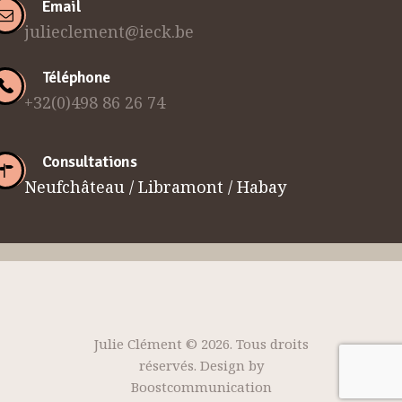
Email
julieclement@ieck.be
Téléphone
+32(0)498 86 26 74
Consultations
Neufchâteau / Libramont / Habay
Julie Clément © 2026. Tous droits
réservés. Design by
Boostcommunication