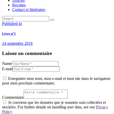
Articles
Recettes
Contact et Itinéraires
Navigation
Previous
Published in
post:
de
Livre n°1
l’article
24 septembre 2018
Laissez un commentaire
Name
E-mail
Enregistrer mon nom, mon e-mail et mon site dans le navigateur
pour mon prochain commentaire.
Commentaire
Je conviens que les données que je soumets sont collectées et
stockées. For further details on handling user data, see our
Privacy
Policy