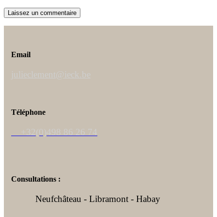
Email
julieclement@ieck.be
Téléphone
+32(0)498 86 26 74
Consultations :
Neufchâteau - Libramont - Habay