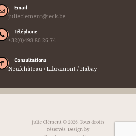
Email
julieclement@ieck.be
Téléphone
+32(0)498 86 26 74
Consultations
Neufchâteau / Libramont / Habay
Julie Clément © 2026. Tous droits
réservés. Design by