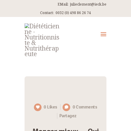
EMail:
julieclement@ieck.be
Contact:
0032 (0) 498 86 26 74
QUI SUIS-JE ?
CONSULTATIONS
EN PRATIQUE
ARTICLES
RECETTES
CONTACT ET ITINÉRAIRES
0
Likes
0
Comments
Partagez