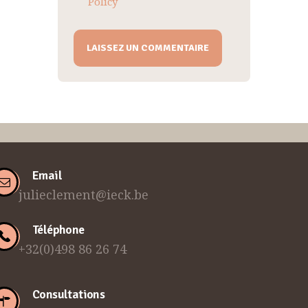
Policy
Email
julieclement@ieck.be
Téléphone
+32(0)498 86 26 74
Consultations