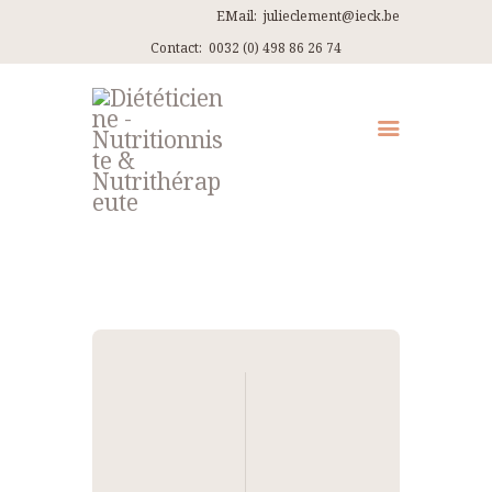
EMail:
julieclement@ieck.be
Contact:
0032 (0) 498 86 26 74
QUI SUIS-JE ?
CONSULTATIONS
EN PRATIQUE
ARTICLES
RECETTES
Navigation
CONTACT ET ITINÉRAIRES
de
l’article