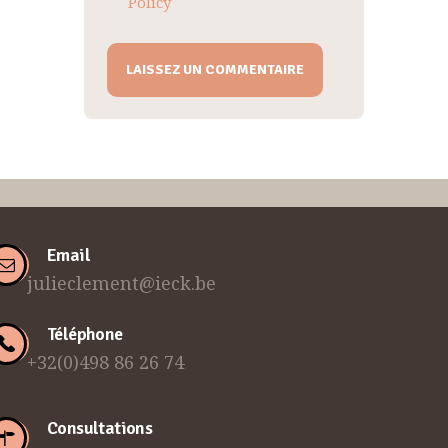
Policy
Email
julieclement@ieck.be
Téléphone
+32(0)498 86 26 74
Consultations