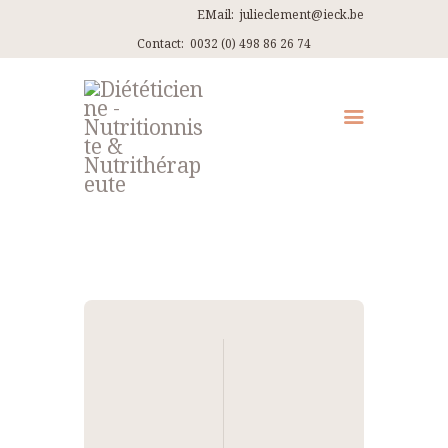
EMail:
julieclement@ieck.be
Contact:
0032 (0) 498 86 26 74
QUI SUIS-JE ?
CONSULTATIONS
EN PRATIQUE
ARTICLES
RECETTES
Navigation
CONTACT ET ITINÉRAIRES
de
l’article