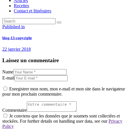
Articles
Recettes
Contact et Itinéraires
Navigation
Previous
Published in
post:
de
blog-13-copyright
l’article
22 janvier 2018
Laissez un commentaire
Name
E-mail
Enregistrer mon nom, mon e-mail et mon site dans le navigateur
pour mon prochain commentaire.
Commentaire
Je conviens que les données que je soumets sont collectées et
stockées. For further details on handling user data, see our
Privacy
Policy