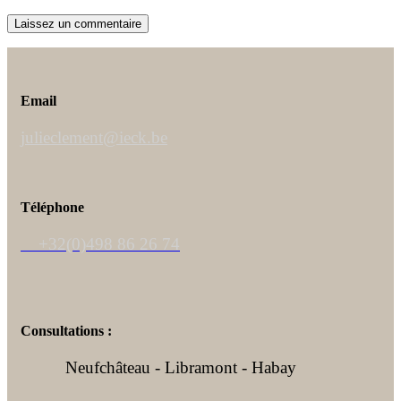
Email
julieclement@ieck.be
Téléphone
+32(0)498 86 26 74
Consultations :
Neufchâteau - Libramont - Habay