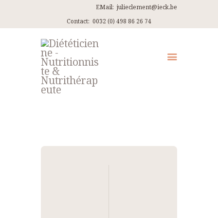
EMail:
julieclement@ieck.be
Contact:
0032 (0) 498 86 26 74
QUI SUIS-JE ?
CONSULTATIONS
EN PRATIQUE
ARTICLES
RECETTES
Navigation
CONTACT ET ITINÉRAIRES
de
l’article