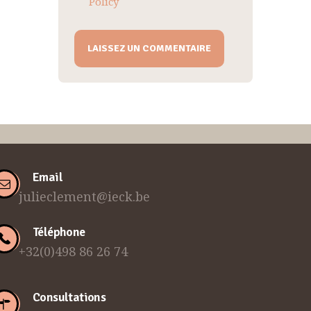
Policy
Email
julieclement@ieck.be
Téléphone
+32(0)498 86 26 74
Consultations