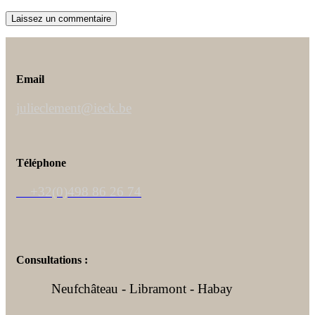
Email
julieclement@ieck.be
Téléphone
+32(0)498 86 26 74
Consultations :
Neufchâteau - Libramont - Habay