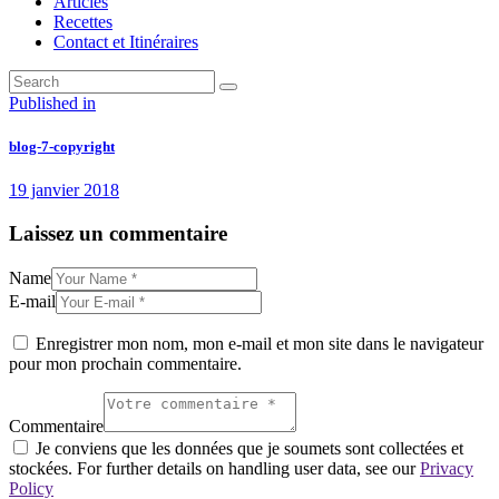
Articles
Recettes
Contact et Itinéraires
Navigation
Previous
Published in
post:
de
blog-7-copyright
l’article
19 janvier 2018
Laissez un commentaire
Name
E-mail
Enregistrer mon nom, mon e-mail et mon site dans le navigateur
pour mon prochain commentaire.
Commentaire
Je conviens que les données que je soumets sont collectées et
stockées. For further details on handling user data, see our
Privacy
Policy