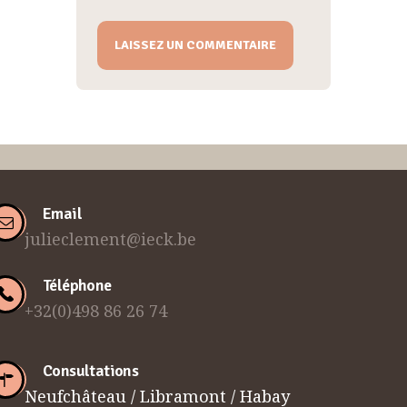
Email
julieclement@ieck.be
Téléphone
+32(0)498 86 26 74
Consultations
Neufchâteau / Libramont / Habay