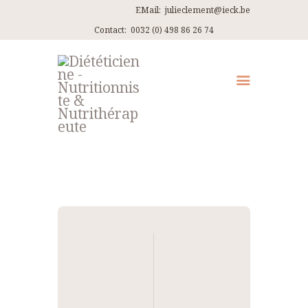
EMail:
julieclement@ieck.be
Contact:
0032 (0) 498 86 26 74
QUI SUIS-JE ?
CONSULTATIONS
EN PRATIQUE
ARTICLES
RECETTES
Navigation
CONTACT ET ITINÉRAIRES
de
l’article