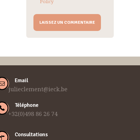
Policy
Email
julieclement@ieck.be
Téléphone
+32(0)498 86 26 74
Consultations