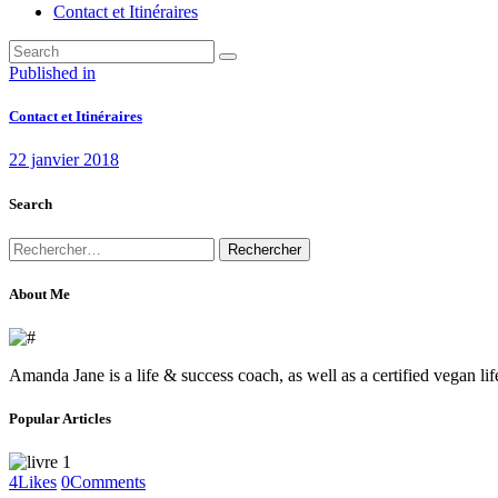
Contact et Itinéraires
Navigation
Previous
Published in
post:
de
Contact et Itinéraires
l’article
22 janvier 2018
Search
Rechercher :
About Me
Amanda Jane is a life & success coach, as well as a certified vegan li
Popular Articles
4
Likes
0
Comments