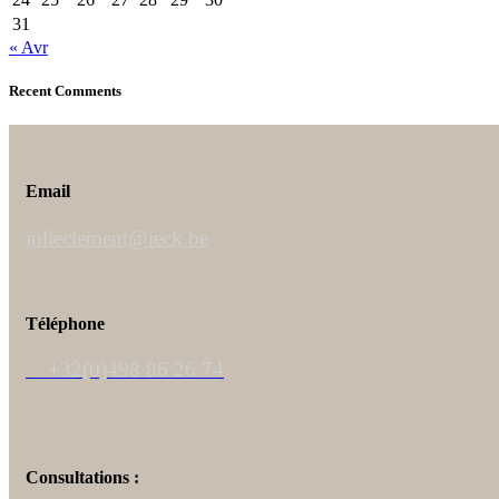
31
« Avr
Recent Comments
Email
julieclement@ieck.be
Téléphone
+32(0)498 86 26 74
Consultations :