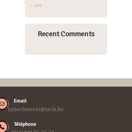
« Avr
Recent Comments
Email
julieclement@ieck.be
Téléphone