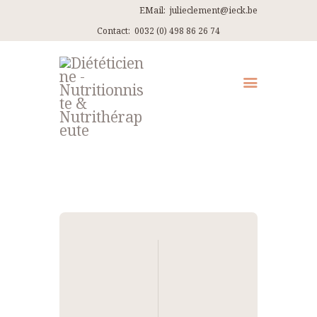
EMail:
julieclement@ieck.be
Contact:
0032 (0) 498 86 26 74
QUI SUIS-JE ?
CONSULTATIONS
EN PRATIQUE
ARTICLES
RECETTES
Navigation
CONTACT ET ITINÉRAIRES
de
l’article