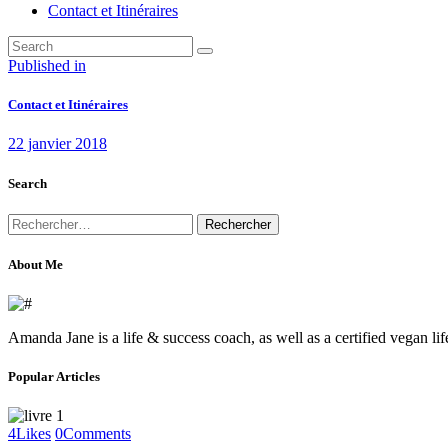
Contact et Itinéraires
Navigation
Previous
Published in
post:
de
Contact et Itinéraires
l’article
22 janvier 2018
Search
Rechercher :
About Me
Amanda Jane is a life & success coach, as well as a certified vegan li
Popular Articles
4
Likes
0
Comments