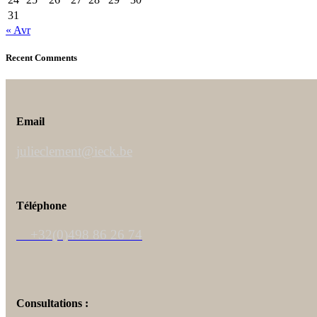
31
« Avr
Recent Comments
Email
julieclement@ieck.be
Téléphone
+32(0)498 86 26 74
Consultations :