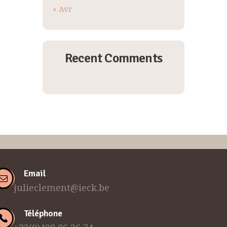
« Avr
Recent Comments
Email
julieclement@ieck.be
Téléphone