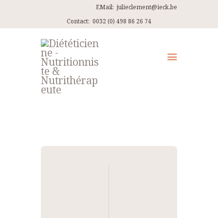
EMail:
julieclement@ieck.be
Contact:
0032 (0) 498 86 26 74
QUI SUIS-JE ?
CONSULTATIONS
EN PRATIQUE
ARTICLES
RECETTES
Navigation
CONTACT ET ITINÉRAIRES
de
l’article