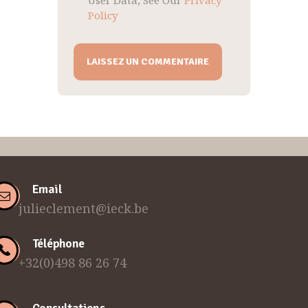
Policy
Email
julieclement@ieck.be
Téléphone
+32(0)498 86 26 74