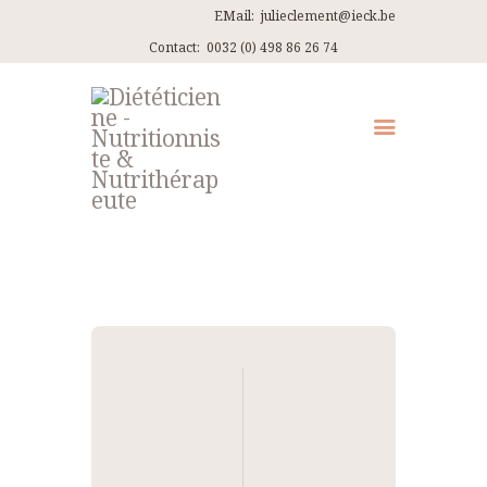
EMail:
julieclement@ieck.be
Contact:
0032 (0) 498 86 26 74
QUI SUIS-JE ?
CONSULTATIONS
EN PRATIQUE
ARTICLES
RECETTES
Navigation
CONTACT ET ITINÉRAIRES
de
l’article