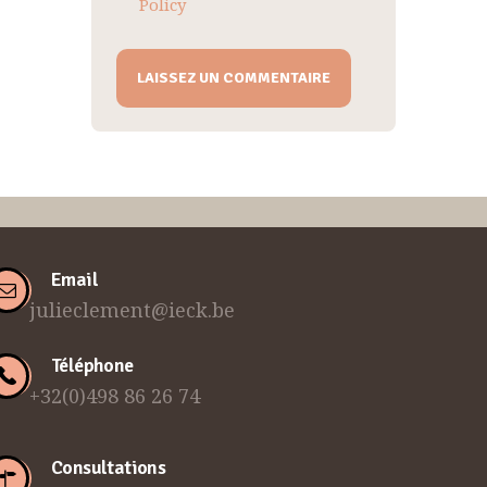
Policy
Email
julieclement@ieck.be
Téléphone
+32(0)498 86 26 74
Consultations