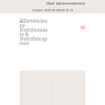
EMail:
julieclement@ieck.be
Contact:
0032 (0) 498 86 26 74
QUI SUIS-JE ?
CONSULTATIONS
EN PRATIQUE
ARTICLES
RECETTES
Navigation
CONTACT ET ITINÉRAIRES
de
l’article