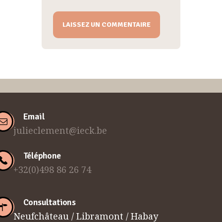
Email
julieclement@ieck.be
Téléphone
+32(0)498 86 26 74
Consultations
Neufchâteau / Libramont / Habay