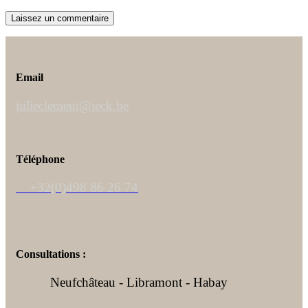
Email
julieclement@ieck.be
Téléphone
+32(0)498 86 26 74
Consultations :
Neufchâteau - Libramont - Habay