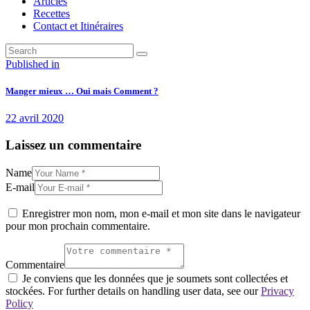
Articles
Recettes
Contact et Itinéraires
Navigation
Previous
Published in
post:
de
Manger mieux … Oui mais Comment ?
l’article
22 avril 2020
Laissez un commentaire
Name
E-mail
Enregistrer mon nom, mon e-mail et mon site dans le navigateur
pour mon prochain commentaire.
Commentaire
Je conviens que les données que je soumets sont collectées et
stockées. For further details on handling user data, see our
Privacy
Policy