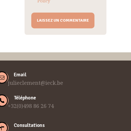
Policy
Email
julieclement@ieck.be
Téléphone
+32(0)498 86 26 74
Consultations