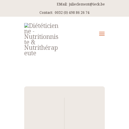
EMail:
julieclement@ieck.be
Contact:
0032 (0) 498 86 26 74
QUI SUIS-JE ?
CONSULTATIONS
EN PRATIQUE
ARTICLES
RECETTES
Navigation
CONTACT ET ITINÉRAIRES
de
l’article