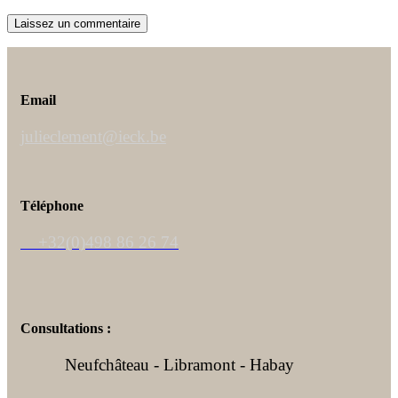
Email
julieclement@ieck.be
Téléphone
+32(0)498 86 26 74
Consultations :
Neufchâteau - Libramont - Habay