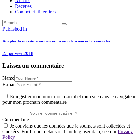
Articles
Recettes
Contact et Itinéraires
Navigation
Previous
Published in
post:
de
Adapter la nutrition aux excès ou aux déficiences hormonales
l’article
23 janvier 2018
Laissez un commentaire
Name
E-mail
Enregistrer mon nom, mon e-mail et mon site dans le navigateur
pour mon prochain commentaire.
Commentaire
Je conviens que les données que je soumets sont collectées et
stockées. For further details on handling user data, see our
Privacy
Policy