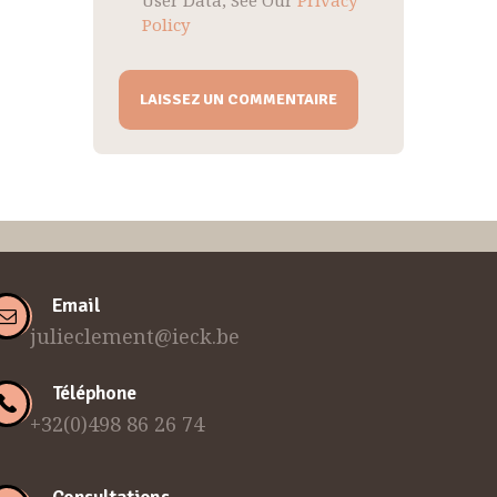
Policy
Email
julieclement@ieck.be
Téléphone
+32(0)498 86 26 74