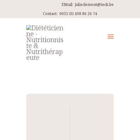
EMail:
julieclement@ieck.be
Contact:
0032 (0) 498 86 26 74
QUI SUIS-JE ?
CONSULTATIONS
EN PRATIQUE
ARTICLES
RECETTES
Navigation
CONTACT ET ITINÉRAIRES
de
l’article