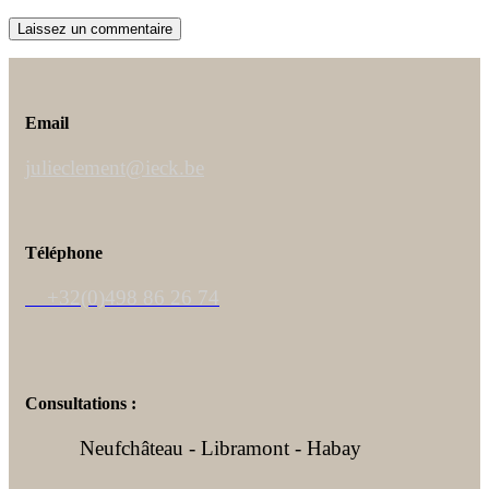
Email
julieclement@ieck.be
Téléphone
+32(0)498 86 26 74
Consultations :
Neufchâteau - Libramont - Habay