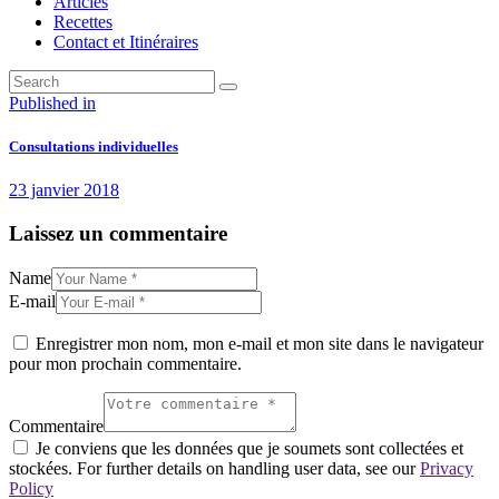
Articles
Recettes
Contact et Itinéraires
Navigation
Previous
Published in
post:
de
Consultations individuelles
l’article
23 janvier 2018
Laissez un commentaire
Name
E-mail
Enregistrer mon nom, mon e-mail et mon site dans le navigateur
pour mon prochain commentaire.
Commentaire
Je conviens que les données que je soumets sont collectées et
stockées. For further details on handling user data, see our
Privacy
Policy