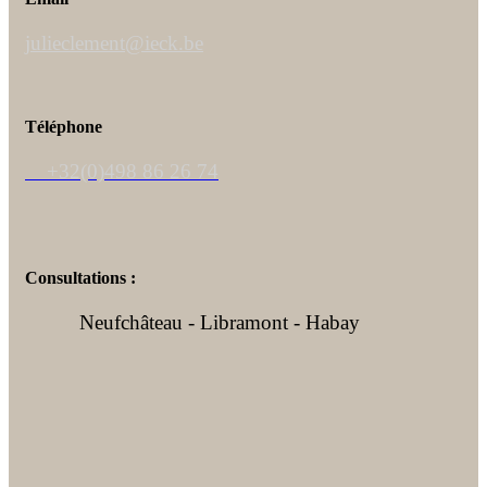
julieclement@ieck.be
Téléphone
+32(0)498 86 26 74
Consultations :
Neufchâteau - Libramont - Habay