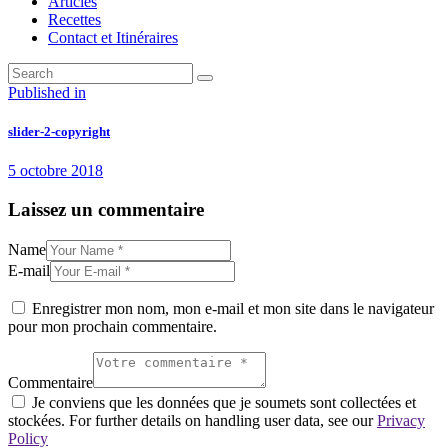
Articles
Recettes
Contact et Itinéraires
Navigation
Previous
Published in
post:
de
slider-2-copyright
l’article
5 octobre 2018
Laissez un commentaire
Name
E-mail
Enregistrer mon nom, mon e-mail et mon site dans le navigateur
pour mon prochain commentaire.
Commentaire
Je conviens que les données que je soumets sont collectées et
stockées. For further details on handling user data, see our
Privacy
Policy