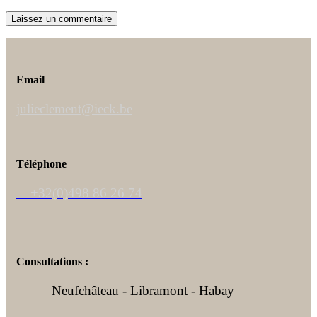
Email
julieclement@ieck.be
Téléphone
+32(0)498 86 26 74
Consultations :
Neufchâteau - Libramont - Habay