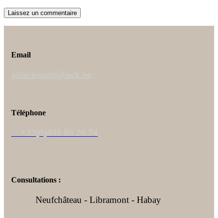
Email
julieclement@ieck.be
Téléphone
+32(0)498 86 26 74
Consultations :
Neufchâteau - Libramont - Habay