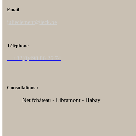
Email
julieclement@ieck.be
Téléphone
+32(0)498 86 26 74
Consultations :
Neufchâteau - Libramont - Habay