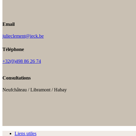
Email
julieclement@ieck.be
Téléphone
+32(0)498 86 26 74
Consultations
Neufchâteau / Libramont / Habay
Liens utiles