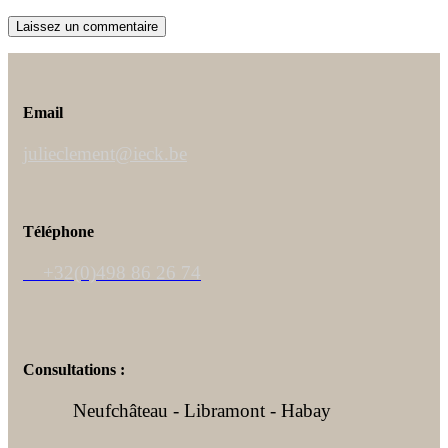
Email
julieclement@ieck.be
Téléphone
+32(0)498 86 26 74
Consultations :
Neufchâteau - Libramont - Habay