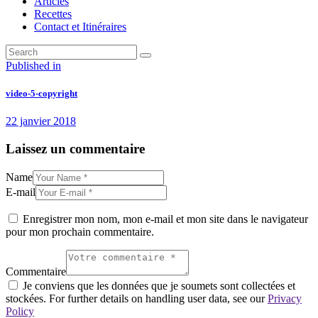
Articles
Recettes
Contact et Itinéraires
Navigation
Previous
Published in
post:
de
video-5-copyright
l’article
22 janvier 2018
Laissez un commentaire
Name
E-mail
Enregistrer mon nom, mon e-mail et mon site dans le navigateur
pour mon prochain commentaire.
Commentaire
Je conviens que les données que je soumets sont collectées et
stockées. For further details on handling user data, see our
Privacy
Policy