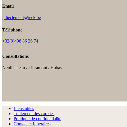
Email
julieclement@ieck.be
Téléphone
+32(0)498 86 26 74
Consultations
Neufchâteau / Libramont / Habay
Liens utiles
Traitement des cookies
Politique de confidentialité
Contact et Itinéraires