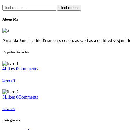
Rechercher :
About Me
Amanda Jane is a life & success coach, as well as a certified vegan li
Popular Articles
4
Likes
0
Comments
Livre n°1
3
Likes
0
Comments
Livre n°2
Categories