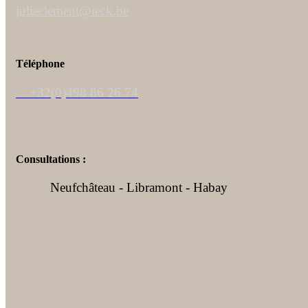
julieclement@ieck.be
Téléphone
+32(0)498 86 26 74
Consultations :
Neufchâteau - Libramont - Habay