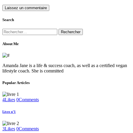
Search
Rechercher :
About Me
Amanda Jane is a life & success coach, as well as a certified vegan
lifestyle coach. She is committed
Popular Articles
4
Likes
0
Comments
Livre n°1
3
Likes
0
Comments