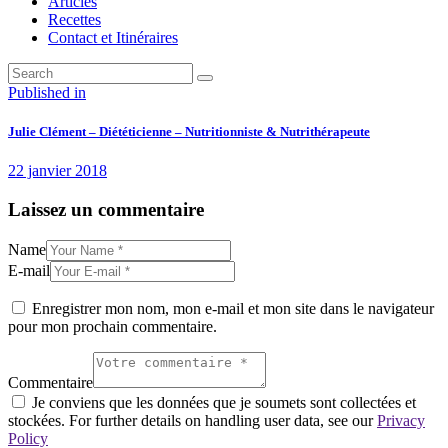
Articles
Recettes
Contact et Itinéraires
Navigation
Previous
Published in
post:
de
Julie Clément – Diététicienne – Nutritionniste & Nutrithérapeute
l’article
22 janvier 2018
Laissez un commentaire
Name
E-mail
Enregistrer mon nom, mon e-mail et mon site dans le navigateur
pour mon prochain commentaire.
Commentaire
Je conviens que les données que je soumets sont collectées et
stockées. For further details on handling user data, see our
Privacy
Policy