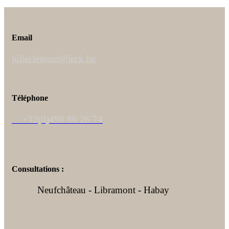
Email
julieclement@ieck.be
Téléphone
+32(0)498 86 26 74
Consultations :
Neufchâteau - Libramont - Habay