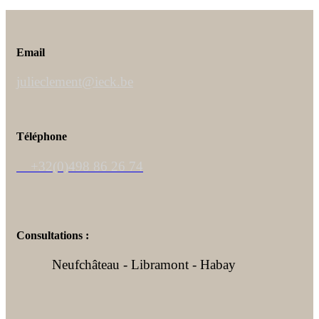
Email
julieclement@ieck.be
Téléphone
+32(0)498 86 26 74
Consultations :
Neufchâteau - Libramont - Habay