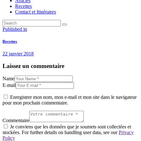
Articles
Recettes
Contact et Itinéraires
Navigation
Previous
Published in
post:
de
Recettes
l’article
22 janvier 2018
Laissez un commentaire
Name
E-mail
Enregistrer mon nom, mon e-mail et mon site dans le navigateur
pour mon prochain commentaire.
Commentaire
Je conviens que les données que je soumets sont collectées et
stockées. For further details on handling user data, see our
Privacy
Policy