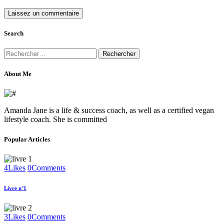
Search
Rechercher :
About Me
Amanda Jane is a life & success coach, as well as a certified vegan
lifestyle coach. She is committed
Popular Articles
4
Likes
0
Comments
Livre n°1
3
Likes
0
Comments