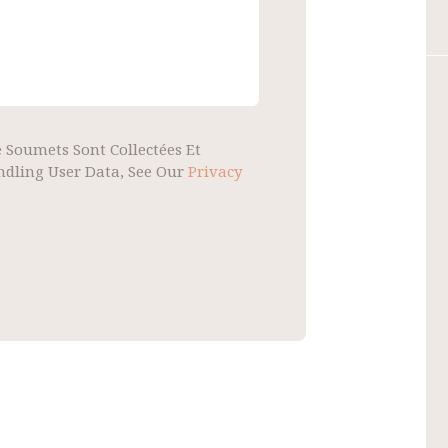
 Soumets Sont Collectées Et
andling User Data, See Our
Privacy