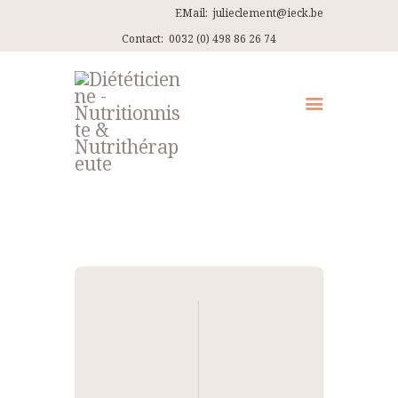
EMail:
julieclement@ieck.be
Contact:
0032 (0) 498 86 26 74
QUI SUIS-JE ?
CONSULTATIONS
EN PRATIQUE
ARTICLES
RECETTES
Navigation
CONTACT ET ITINÉRAIRES
de
l’article