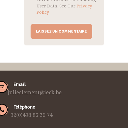
User Data, See Our
Privacy
Policy
Email
julieclement@ieck.be
Téléphone
+32(0)498 86 26 74