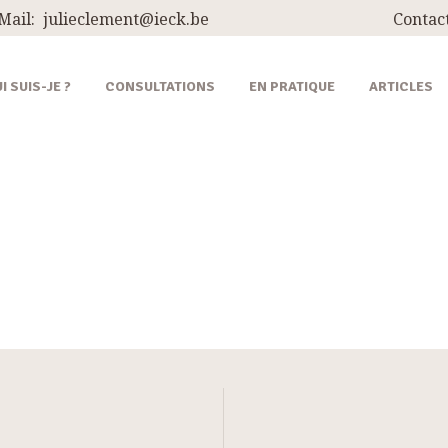
QUI SUIS-JE ?
Mail:
julieclement@ieck.be
Contact
CONSULTATIONS
I SUIS-JE ?
CONSULTATIONS
EN PRATIQUE
ARTICLES
EN PRATIQUE
ARTICLES
RECETTES
CONTACT ET
ITINÉRAIRES